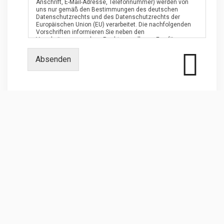
Anschrift, E-Mail-Adresse, Telefonnummer) werden von
uns nur gemäß den Bestimmungen des deutschen
Datenschutzrechts und des Datenschutzrechts der
Europäischen Union (EU) verarbeitet. Die nachfolgenden
Vorschriften informieren Sie neben den
Verarbeitungszwecken, Rechtsgrundlagen,Empfängern,
Speicherfristen auch über Ihre Rechte und den
Verantwortlichen für Ihre Datenverarbeitung. Diese
Absenden
Datenschutzerklärung bezieht sich nur auf unsere
Websites. Falls Sie über Links auf unseren Seiten auf
andere Seiten weitergeleitet werden, informieren Sie sich
bitte dort über den jeweiligen Umgang mit Ihren Daten.
§ 2 Kontaktaufnahme
(1) Verarbeitungszweck
Ihre personenbezogenen Daten, die Sie uns per E-Mail,
Kontaktformular etc. zur Verfügung stellen, verarbeiten wir
zur Beantwortung und Erledigung Ihrer Anfragen. Sie sind
nicht verpflichtet, uns Ihre personenbezogenen Daten
bereitzustellen. Aber ohne Mitteilung Ihrer E-Mail Adresse
können wir Ihnen auch nicht per E-Mail antworten.
(2) Rechtsgrundlagen
a) Sollten Sie uns eine ausdrückliche Einwilligung zur
Rechtliches
Verarbeitung Ihrer Daten gegeben haben, ist Art.6 Abs. 1a)
DSGVO die Rechtsgrundlage für diese Verarbeitung.
b) Sollten wir Ihre Daten zur Durchführung vorvertraglicher